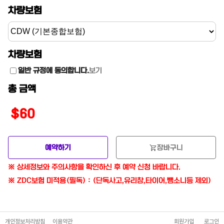
차량보험
차량보험
일반 규정에 동의합니다.
보기
총 금액
$60
shopping_cart
예약하기
장바구니
※ 상세정보와 주의사항을 확인하신 후 예약 신청 바랍니다.
※ ZDC보험 미적용(필독) : (단독사고,유리창,타이어,뺑소니등 제외)
개인정보처리방침
이용약관
회원가입
로그인