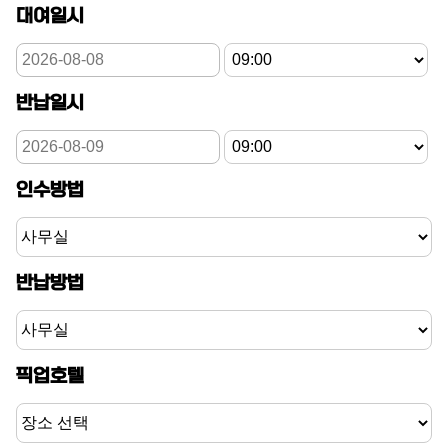
대여일시
반납일시
인수방법
반납방법
픽업호텔